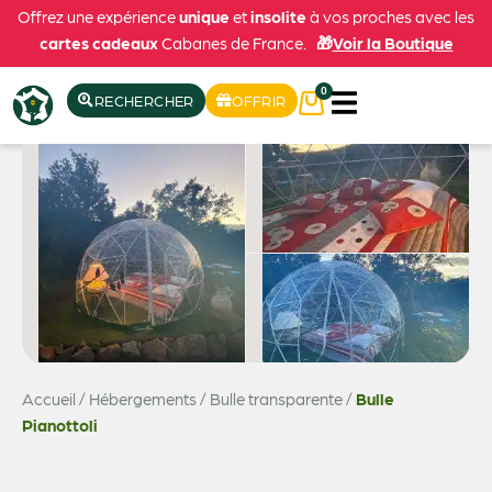
Offrez une expérience
unique
et
insolite
à vos proches avec les
cartes cadeaux
Cabanes de France.
🎁
Voir la Boutique
0
RECHERCHER
OFFRIR
Accueil
/
Hébergements
/
Bulle transparente
/
Bulle
Voir les 7 photos
Pianottoli