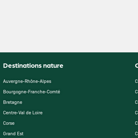
Destinations nature
O
Auvergne-Rhône-Alpes
C
Bourgogne-Franche-Comté
C
Bretagne
C
Centre-Val de Loire
C
Corse
C
Grand Est
C