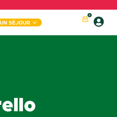
0
 UN SÉJOUR
rello