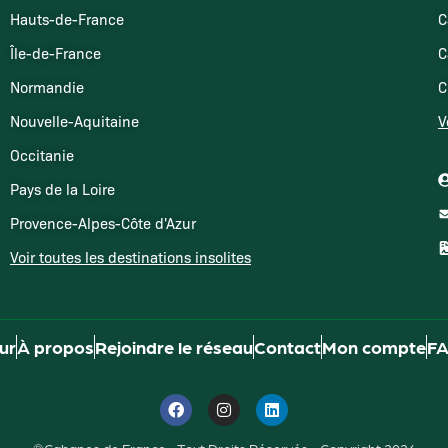
Hauts-de-France
C
Île-de-France
C
Normandie
C
Nouvelle-Aquitaine
V
Occitanie
Pays de la Loire
Provence-Alpes-Côte d'Azur
Voir toutes les destinations insolites
our
À propos
Rejoindre le réseau
Contact
Mon compte
F