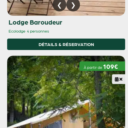
Lodge Baroudeur
Ecolodge
4 personnes
DÉTAILS & RÉSERVATION
109€
À partir de