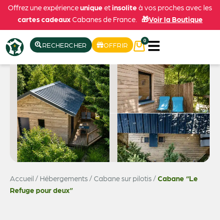
Offrez une expérience
unique
et
insolite
à vos proches avec les
cartes cadeaux
Cabanes de France.
🎁
Voir la Boutique
0
RECHERCHER
OFFRIR
Accueil
/
Hébergements
/
Cabane sur pilotis
/
Cabane “Le
Voir les 10 photos
Refuge pour deux”