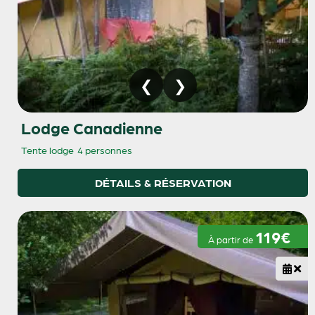
Lodge Canadienne
Tente lodge
4 personnes
DÉTAILS & RÉSERVATION
119€
À partir de