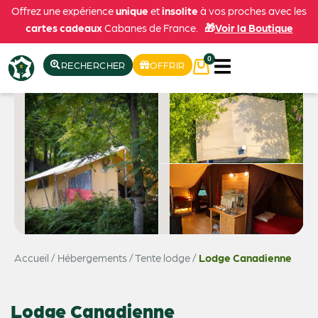
Offrez une expérience
unique
et
insolite
à vos proches avec les
cartes cadeaux
Cabanes de France.
🎁
Voir la Boutique
0
RECHERCHER
OFFRIR
Accueil
/
Hébergements
/
Tente lodge
/
Lodge Canadienne
Voir les 5 photos
Lodge Canadienne