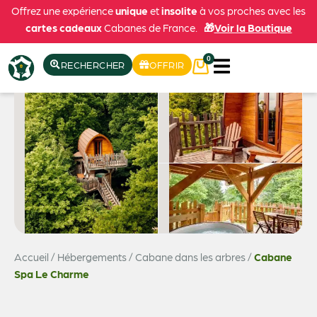
Offrez une expérience
unique
et
insolite
à vos proches avec les
cartes cadeaux
Cabanes de France.
🎁
Voir la Boutique
0
RECHERCHER
OFFRIR
Accueil
/
Hébergements
/
Cabane dans les arbres
/
Cabane
Voir les 7 photos
Spa Le Charme