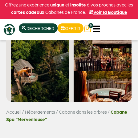
Offrez une expérience
unique
et
insolite
à vos proches avec les
cartes cadeaux
Cabanes de France.
🎁
Voir la Boutique
0
RECHERCHER
OFFRIR
Accueil
/
Hébergements
/
Cabane dans les arbres
/
Cabane
Voir les 9 photos
Spa “Merveilleuse”