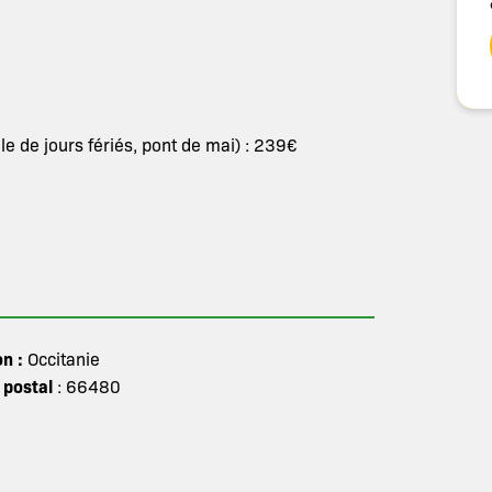
lle de jours fériés, pont de mai) : 239€
on :
Occitanie
 postal
: 66480