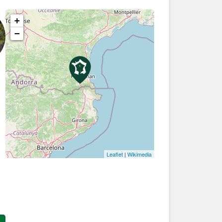
+
−
Leaflet
|
Wikimedia