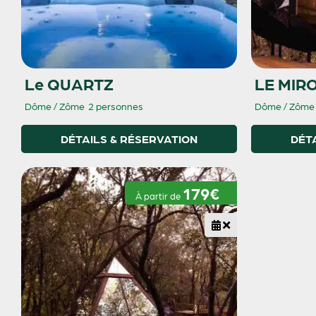
Le QUARTZ
LE MIR
Dôme / Zôme
2 personnes
Dôme / Zôme
DÉTAILS & RÉSERVATION
DÉT
179€
À partir de