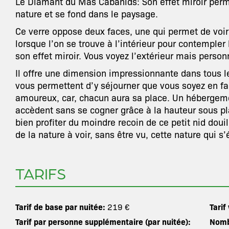
Le Diamant du Mas Cabanids: Son effet miroir perme
nature et se fond dans le paysage.
Ce verre oppose deux faces, une qui permet de voi
lorsque l’on se trouve à l’intérieur pour contempler 
son effet miroir. Vous voyez l’extérieur mais person
Il offre une dimension impressionnante dans tous 
vous permettent d’y séjourner que vous soyez en fa
amoureux, car, chacun aura sa place. Un hébergemen
accèdent sans se cogner grâce à la hauteur sous p
bien profiter du moindre recoin de ce petit nid doui
de la nature à voir, sans être vu, cette nature qui s
TARIFS
Tarif de base par nuitée:
Tarif
219 €
Tarif par personne supplémentaire (par nuitée):
Nomb