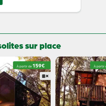
lites sur place
159€
À partir de
À partir