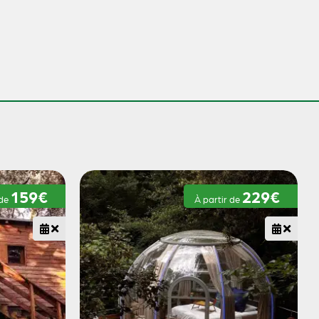
159€
229€
 de
À partir de