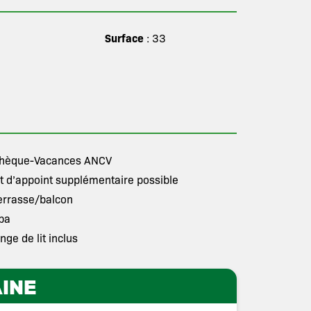
Surface
: 33
hèque-Vacances ANCV
it d’appoint supplémentaire possible
errasse/balcon
pa
inge de lit inclus
INE