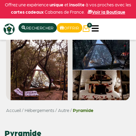
Offrez une expérience
unique
et
insolite
à vos proches avec les
cartes cadeaux
Cabanes de France.
🎁
Voir la Boutique
0
RECHERCHER
OFFRIR
Accueil
/
Hébergements
/
Autre
/
Pyramide
Voir les 4 photos
Pyramide