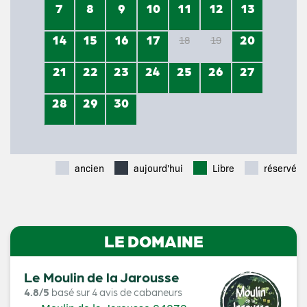
7
8
9
10
11
12
13
14
15
16
17
20
18
19
21
22
23
24
25
26
27
28
29
30
ancien
aujourd'hui
Libre
réservé
LE DOMAINE
Le Moulin de la Jarousse
4.8/5
basé sur 4 avis de cabaneurs