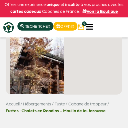
Offrez une expérience
unique
et
insolite
à vos proches avec les
cartes cadeaux
Cabanes de France.
🎁
Voir la Boutique
0
RECHERCHER
OFFRIR
Accueil
/
Hébergements
/
Fuste / Cabane de trappeur
/
Fustes : Chalets en Rondins – Moulin de la Jarousse