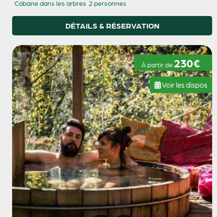
Cabane dans les arbres
2 personnes
DÉTAILS & RÉSERVATION
230€
À partir de
Voir les dispos