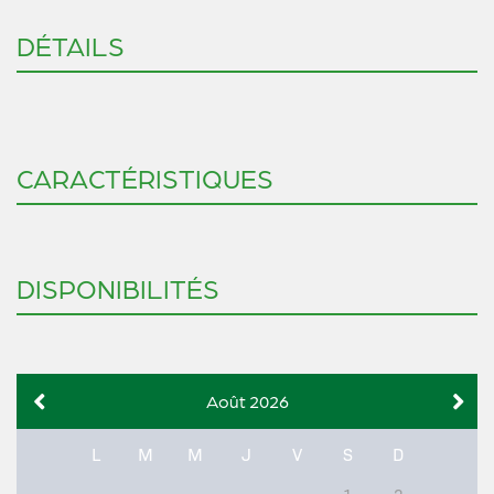
DÉTAILS
CARACTÉRISTIQUES
DISPONIBILITÉS
Août 2026
L
M
M
J
V
S
D