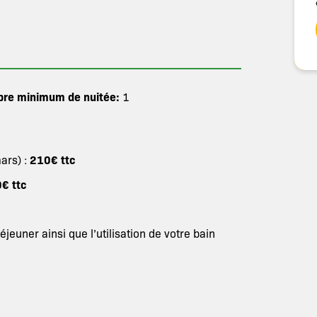
re minimum de nuitée:
1
210€ ttc
ars) :
€ ttc
éjeuner ainsi que l’utilisation de votre bain