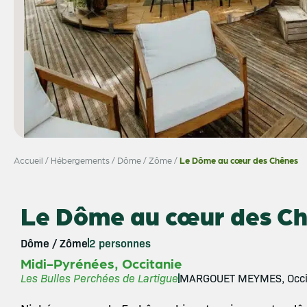
Accueil
/
Hébergements
/
Dôme / Zôme
/
Le Dôme au cœur des Chênes
Le Dôme au cœur des C
Dôme / Zôme
2 personnes
,
Midi-Pyrénées
Occitanie
Les Bulles Perchées de Lartigue
MARGOUET MEYMES, Occit