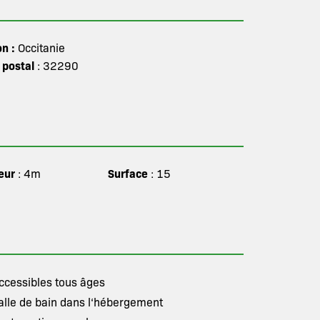
on :
Occitanie
 postal
: 32290
eur
Surface
: 4m
: 15
ccessibles tous âges
alle de bain dans l‘hébergement