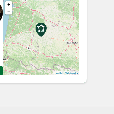
+
−
Leaflet
|
Wikimedia