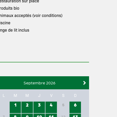
estauration sur place
roduits bio
nimaux acceptés (voir conditions)
iscine
inge de lit inclus
Septembre 2026
L
M
M
J
V
S
D
1
2
3
4
6
5
8
9
10
11
13
7
12