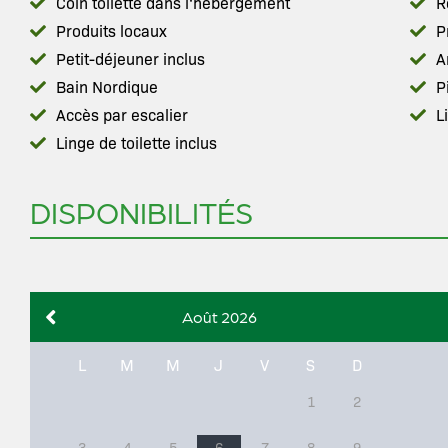
Coin toilette dans l‘hébergement
R
Produits locaux
P
Petit-déjeuner inclus
A
Bain Nordique
P
Accès par escalier
L
Linge de toilette inclus
DISPONIBILITÉS
Août 2026
L
M
M
J
V
S
D
1
2
3
4
5
6
7
8
9