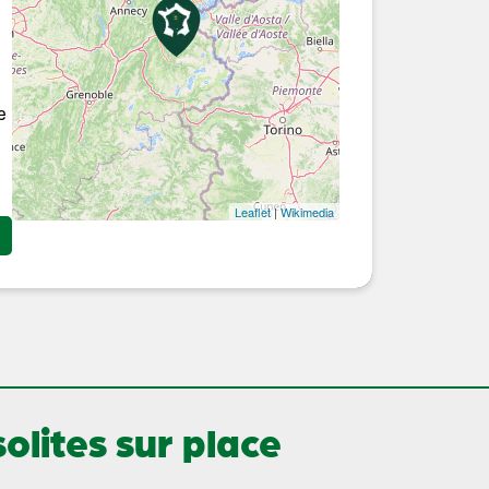
e
Leaflet
|
Wikimedia
lites sur place