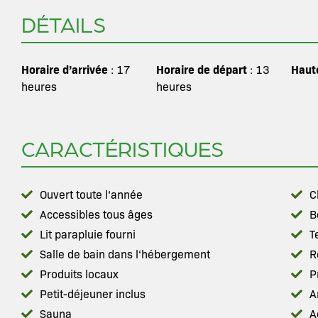
DÉTAILS
Horaire d’arrivée
Horaire de départ
Haut
: 17
: 13
heures
heures
CARACTÉRISTIQUES
Ouvert toute l‘année
C
Accessibles tous âges
B
Lit parapluie fourni
T
Salle de bain dans l‘hébergement
R
Produits locaux
P
Petit-déjeuner inclus
A
Sauna
A