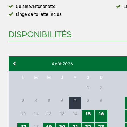
Cuisine/kitchenette
L
Linge de toilette inclus
DISPONIBILITÉS
Août 2026
L
M
M
J
V
S
D
1
2
3
4
5
6
7
8
9
15
16
10
11
12
13
14
17
19
20
21
22
23
18