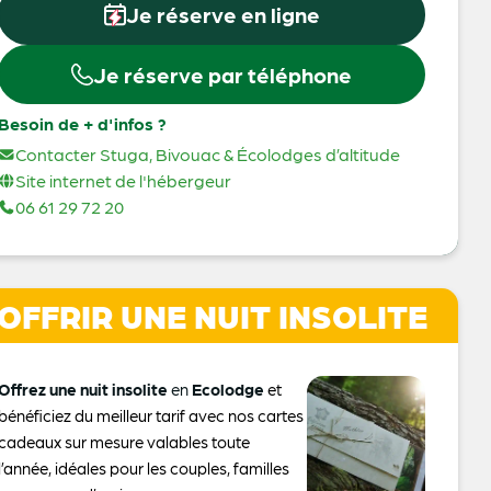
Je réserve en ligne
Je réserve par téléphone
Besoin de + d'infos ?
Contacter Stuga, Bivouac & Écolodges d’altitude
Site internet de l'hébergeur
06 61 29 72 20
OFFRIR UNE NUIT INSOLITE
Offrez une nuit insolite
en
Ecolodge
et
bénéficiez du meilleur tarif avec nos cartes
cadeaux sur mesure valables toute
l’année, idéales pour les couples, familles