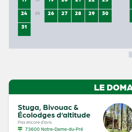
24
26
27
28
29
30
25
31
LE DOMA
Stuga, Bivouac &
Écolodges d’altitude
Pas encore d’avis
73600 Notre-Dame-du-Pré