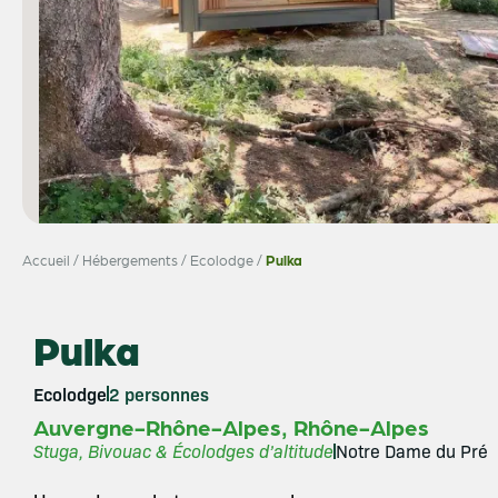
Accueil
/
Hébergements
/
Ecolodge
/
Pulka
Pulka
Ecolodge
2 personnes
,
Auvergne-Rhône-Alpes
Rhône-Alpes
Stuga, Bivouac & Écolodges d’altitude
Notre Dame du Pré