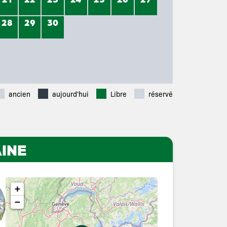
28
29
30
ancien
aujourd'hui
Libre
réservé
INE
+
−