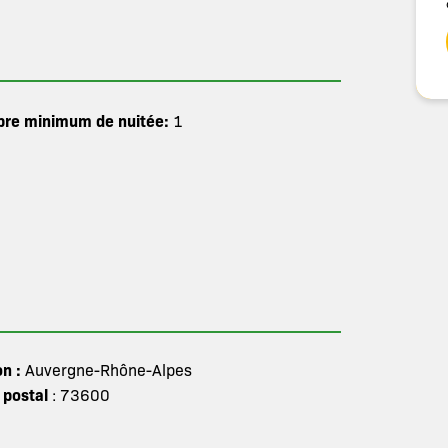
re minimum de nuitée:
1
on :
Auvergne-Rhône-Alpes
 postal
: 73600