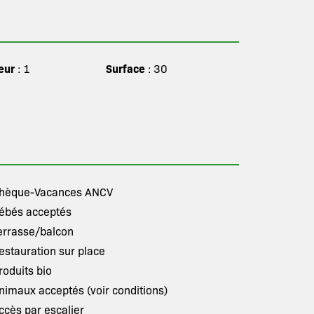
eur
Surface
: 1
: 30
hèque-Vacances ANCV
ébés acceptés
errasse/balcon
estauration sur place
roduits bio
nimaux acceptés (voir conditions)
ccès par escalier