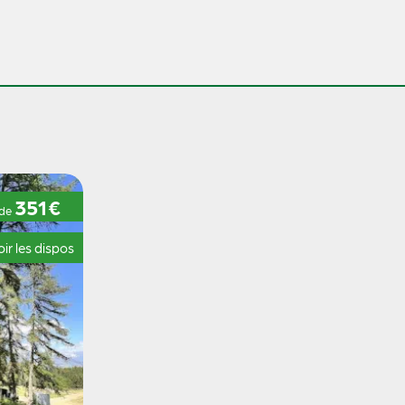
351€
 de
ir les dispos