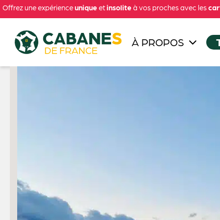
Offrez une expérience
unique
et
insolite
à vos proches avec les
car
À PROPOS