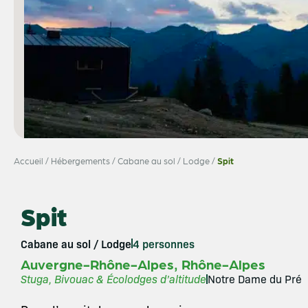
Accueil
/
Hébergements
/
Cabane au sol / Lodge
/
Spit
Spit
Cabane au sol / Lodge
4 personnes
,
Auvergne-Rhône-Alpes
Rhône-Alpes
Stuga, Bivouac & Écolodges d’altitude
Notre Dame du Pré