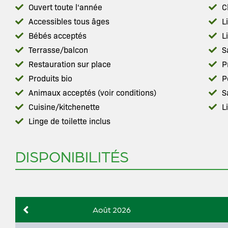
Ouvert toute l‘année
C
Accessibles tous âges
L
Bébés acceptés
L
Terrasse/balcon
S
Restauration sur place
P
Produits bio
P
Animaux acceptés (voir conditions)
S
Cuisine/kitchenette
L
Linge de toilette inclus
DISPONIBILITÉS
Août 2026