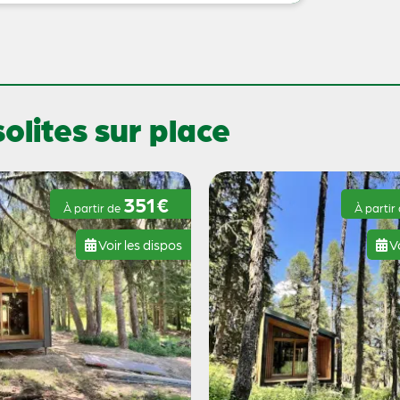
lites sur place
351€
À partir de
À partir
Voir les dispos
Vo