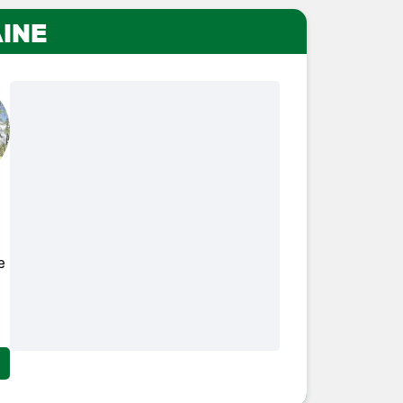
INE
e