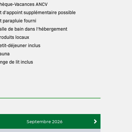
hèque-Vacances ANCV
it d’appoint supplémentaire possible
it parapluie fourni
alle de bain dans l‘hébergement
roduits locaux
etit-déjeuner inclus
auna
inge de lit inclus
Septembre 2026