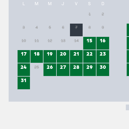
L
M
M
J
V
S
D
1
2
3
4
5
6
7
8
9
15
16
10
11
12
13
14
17
18
19
20
21
22
23
24
26
27
28
29
30
25
31