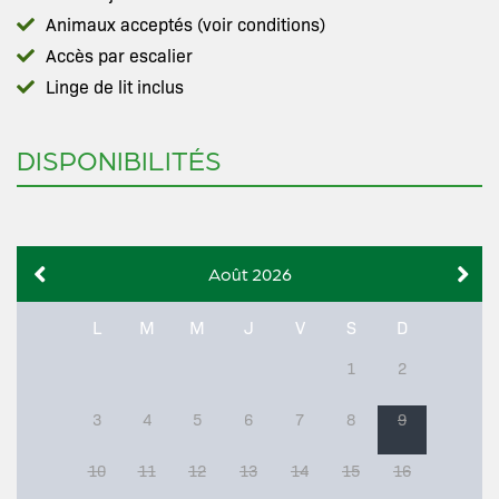
Animaux acceptés (voir conditions)
Accès par escalier
Linge de lit inclus
DISPONIBILITÉS
Août 2026
L
M
M
J
V
S
D
1
2
3
4
5
6
7
8
9
10
11
12
13
14
15
16