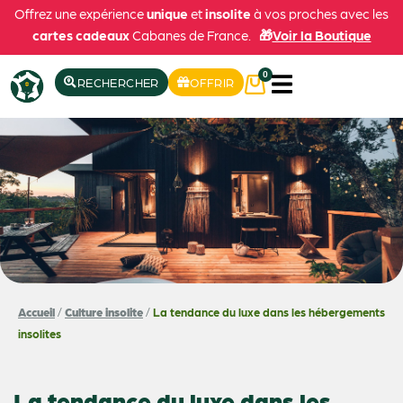
Offrez une expérience
unique
et
insolite
à vos proches avec les
cartes cadeaux
Cabanes de France.
🎁
Voir la Boutique
0
RECHERCHER
OFFRIR
Accueil
/
Culture insolite
/
La tendance du luxe dans les hébergements
insolites
La tendance du luxe dans les