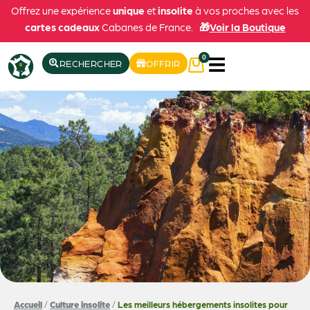
Offrez une expérience
unique
et
insolite
à vos proches avec les
cartes cadeaux
Cabanes de France.
🎁
Voir la Boutique
0
RECHERCHER
OFFRIR
Accueil
/
Culture insolite
/
Les meilleurs hébergements insolites pour