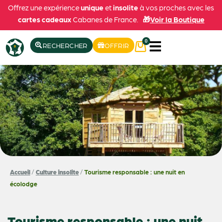
Offrez une expérience
unique
et
insolite
à vos proches avec les
cartes cadeaux
Cabanes de France.
🎁
Voir la Boutique
0
RECHERCHER
OFFRIR
Accueil
/
Culture insolite
/
Tourisme responsable : une nuit en
écolodge
Tourisme responsable : une nuit